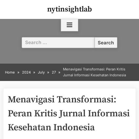
Skip
nytinsightlab
to
content
Search
for:
Menavigasi Transformasi: Peran Kritis
Home
2024
July
27
Jurnal Informasi Kesehatan Indonesia
Menavigasi Transformasi:
Peran Kritis Jurnal Informasi
Kesehatan Indonesia