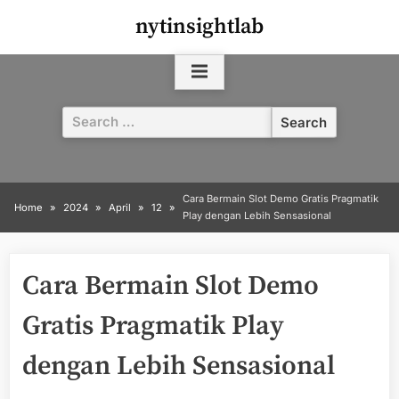
Skip
nytinsightlab
to
content
Search
for:
Cara Bermain Slot Demo Gratis Pragmatik
Home
2024
April
12
Play dengan Lebih Sensasional
Cara Bermain Slot Demo
Gratis Pragmatik Play
dengan Lebih Sensasional