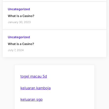
Uncategorized
What Is a Casino?
January 30, 2023
Uncategorized
What is a Casino?
July 7, 2024
togel macau 5d
keluaran kamboja
keluaran sgp