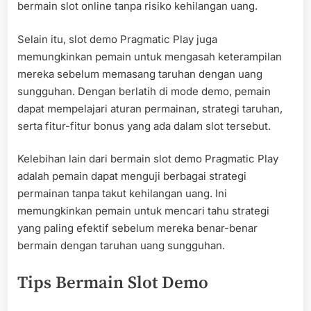
bermain slot online tanpa risiko kehilangan uang.
Selain itu, slot demo Pragmatic Play juga
memungkinkan pemain untuk mengasah keterampilan
mereka sebelum memasang taruhan dengan uang
sungguhan. Dengan berlatih di mode demo, pemain
dapat mempelajari aturan permainan, strategi taruhan,
serta fitur-fitur bonus yang ada dalam slot tersebut.
Kelebihan lain dari bermain slot demo Pragmatic Play
adalah pemain dapat menguji berbagai strategi
permainan tanpa takut kehilangan uang. Ini
memungkinkan pemain untuk mencari tahu strategi
yang paling efektif sebelum mereka benar-benar
bermain dengan taruhan uang sungguhan.
Tips Bermain Slot Demo