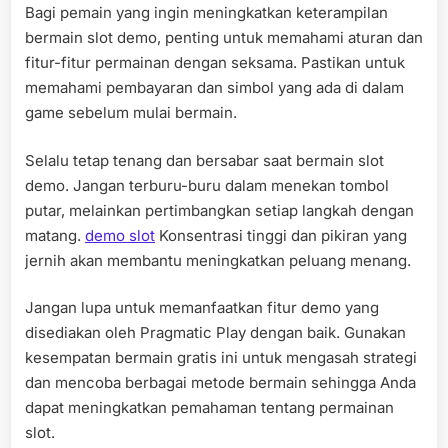
Bagi pemain yang ingin meningkatkan keterampilan
bermain slot demo, penting untuk memahami aturan dan
fitur-fitur permainan dengan seksama. Pastikan untuk
memahami pembayaran dan simbol yang ada di dalam
game sebelum mulai bermain.
Selalu tetap tenang dan bersabar saat bermain slot
demo. Jangan terburu-buru dalam menekan tombol
putar, melainkan pertimbangkan setiap langkah dengan
matang.
demo slot
Konsentrasi tinggi dan pikiran yang
jernih akan membantu meningkatkan peluang menang.
Jangan lupa untuk memanfaatkan fitur demo yang
disediakan oleh Pragmatic Play dengan baik. Gunakan
kesempatan bermain gratis ini untuk mengasah strategi
dan mencoba berbagai metode bermain sehingga Anda
dapat meningkatkan pemahaman tentang permainan
slot.