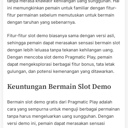
tanpa merasa khawatir kehilangan uang sungguhan. Hal
ini memungkinkan pemain untuk familiar dengan fitur-
fitur permainan sebelum memutuskan untuk bermain
dengan taruhan yang sebenarnya.
Fitur-fitur slot demo biasanya sama dengan versi asli,
sehingga pemain dapat merasakan sensasi bermain slot
dengan lebih leluasa tanpa tekanan kehilangan uang.
Dengan mencoba slot demo Pragmatic Play, pemain
dapat mengeksplorasi berbagai fitur bonus, tata letak
gulungan, dan potensi kemenangan yang ditawarkan.
Keuntungan Bermain Slot Demo
Bermain slot demo gratis dari Pragmatic Play adalah
cara yang sempurna untuk menguji berbagai permainan
tanpa harus mengeluarkan uang sungguhan. Dengan
versi demo ini, pemain dapat merasakan sensasi