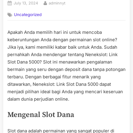
Posted
By
July 13, 2024
adminnyt
on
Uncategorized
Apakah Anda memilih hari ini untuk mencoba
keberuntungan Anda dengan permainan slot online?
Jika iya, kami memiliki kabar baik untuk Anda. Sudah
pernahkah Anda mendengar tentang Nenekslot: Link
Slot Dana 5000? Slot ini menawarkan pengalaman
bermain yang seru dengan deposit dana tanpa potongan
terbaru. Dengan berbagai fitur menarik yang
ditawarkan, Nenekslot: Link Slot Dana 5000 dapat
menjadi pilihan ideal bagi Anda yang mencari keseruan
dalam dunia perjudian online.
Mengenal Slot Dana
Slot dana adalah permainan yang sangat populer di