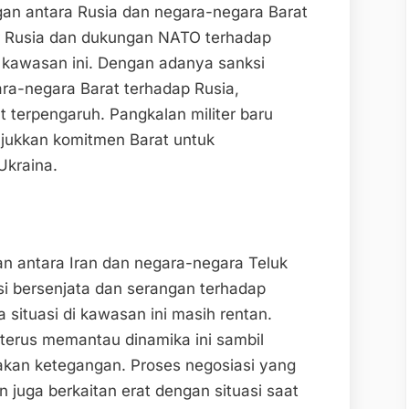
ngan antara Rusia dan negara-negara Barat
er Rusia dan dukungan NATO terhadap
 kawasan ini. Dengan adanya sanksi
ra-negara Barat terhadap Rusia,
 terpengaruh. Pangkalan militer baru
jukkan komitmen Barat untuk
Ukraina.
n antara Iran dan negara-negara Teluk
si bersenjata dan serangan terhadap
 situasi di kawasan ini masih rentan.
erus memantau dinamika ini sambil
akan ketegangan. Proses negosiasi yang
an juga berkaitan erat dengan situasi saat