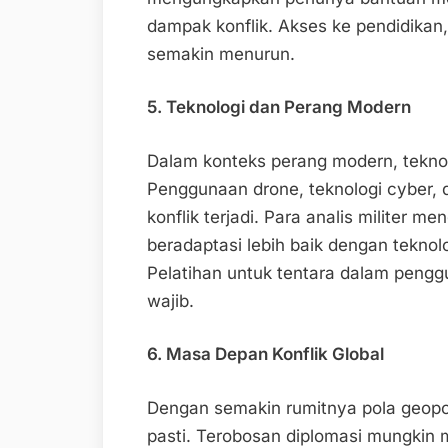
dampak konflik. Akses ke pendidikan
semakin menurun.
5. Teknologi dan Perang Modern
Dalam konteks perang modern, tekno
Penggunaan drone, teknologi cyber, 
konflik terjadi. Para analis militer
beradaptasi lebih baik dengan teknol
Pelatihan untuk tentara dalam pengg
wajib.
6. Masa Depan Konflik Global
Dengan semakin rumitnya pola geopoli
pasti. Terobosan diplomasi mungki