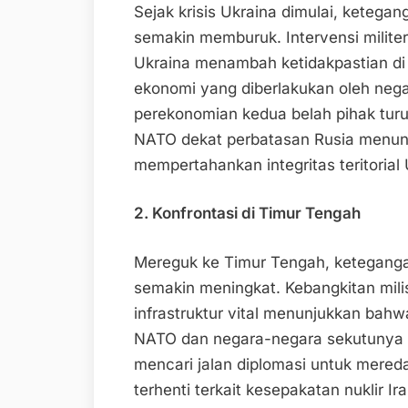
Sejak krisis Ukraina dimulai, ketega
semakin memburuk. Intervensi milit
Ukraina menambah ketidakpastian di
ekonomi yang diberlakukan oleh nega
perekonomian kedua belah pihak turut
NATO dekat perbatasan Rusia menun
mempertahankan integritas teritorial 
2. Konfrontasi di Timur Tengah
Mereguk ke Timur Tengah, keteganga
semakin meningkat. Kebangkitan mili
infrastruktur vital menunjukkan bahwa
NATO dan negara-negara sekutunya t
mencari jalan diplomasi untuk mered
terhenti terkait kesepakatan nuklir Ir