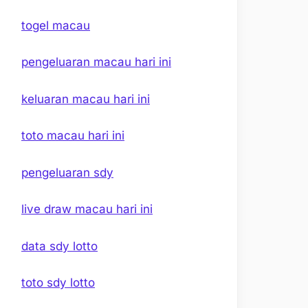
togel macau
pengeluaran macau hari ini
keluaran macau hari ini
toto macau hari ini
pengeluaran sdy
live draw macau hari ini
data sdy lotto
toto sdy lotto