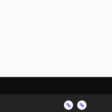
data
togel
hk
singapura